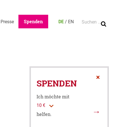
Ca
Suche nach:
Spenden
Presse
DE
/
EN
×
SPENDEN
Ich möchte mit
helfen.