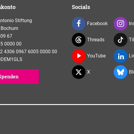
nkonto
Socials
tonio Stiftung
Facebook
In
 Bochum
609 67
Threads
Ti
5 0000 00
2 4306 0967 6005 0000 00
YouTube
Li
NODEM1GLS
X
Bl
Spenden