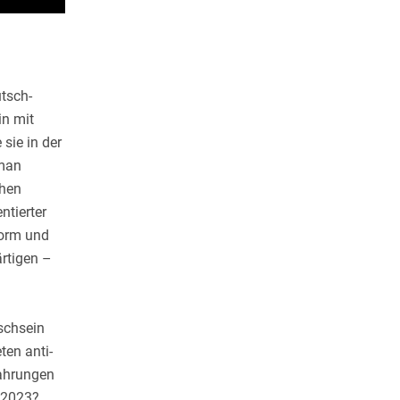
tsch-
in mit
sie in der
oman
chen
ntierter
Form und
rtigen –
ischsein
ten anti-
fahrungen
r 2023?