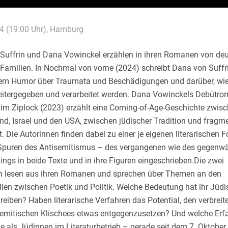
4 (19:00 Uhr), Hamburg
Suffrin und Dana Vowinckel erzählen in ihren Romanen von deu
 Familien. In Nochmal von vorne (2024) schreibt Dana von Suffr
em Humor über Traumata und Beschädigungen und darüber, wie 
eitergegeben und verarbeitet werden. Dana Vowinckels Debütr
im Ziplock (2023) erzählt eine Coming-of-Age-Geschichte zwis
d, Israel und den USA, zwischen jüdischer Tradition und fragme
 Die Autorinnen finden dabei zu einer je eigenen literarischen 
Spuren des Antisemitismus – des vergangenen wie des gegenwä
dings in beide Texte und in ihre Figuren eingeschrieben.Die zwei
n lesen aus ihren Romanen und sprechen über Themen an den
llen zwischen Poetik und Politik. Welche Bedeutung hat ihr Jüd
hreiben? Haben literarische Verfahren das Potential, den verbreite
semitischen Klischees etwas entgegenzusetzen? Und welche Er
e als Jüdinnen im Literaturbetrieb – gerade seit dem 7. Oktobe