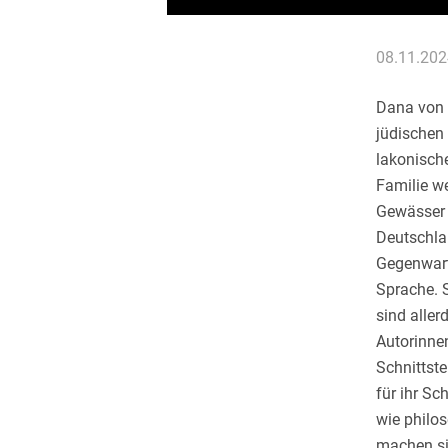
08.11.202
Dana von 
jüdischen
lakonisch
Familie w
Gewässer 
Deutschlan
Gegenwart.
Sprache. 
sind aller
Autorinne
Schnittste
für ihr Sc
wie philo
machen si