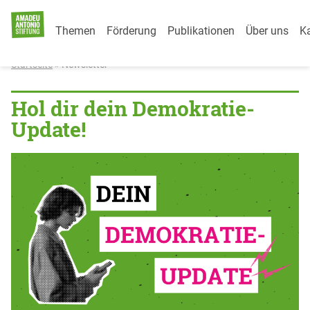
Category Menu
Weiter zum Inhalt
Themen
Förderung
Publikationen
Über uns
Ka
Startseite
»
Newsletter
Newsletter
Hol dir dein Demokratie-
Update!