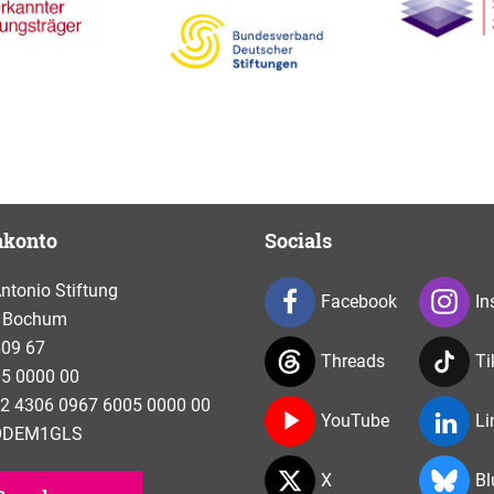
nkonto
Socials
tonio Stiftung
Facebook
In
 Bochum
609 67
Threads
Ti
5 0000 00
2 4306 0967 6005 0000 00
YouTube
Li
NODEM1GLS
X
Bl