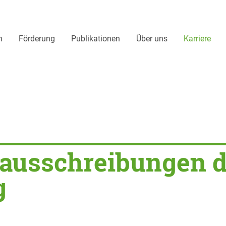
n
Förderung
Publikationen
Über uns
Karriere
eibungen
enausschreibungen
g