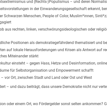
chtsextremismus und (Rechts-)Populismus – und deren Normalis
itsvorstellungen in der Einwanderungsgesellschaft erkennt, ben
r Schwarzen Menschen, People of Color, Muslim*innen, Sinti*z
gagiert
ob aus rechten, linken, verschwörungsideologischen oder relig
ndliche Positionen als demokratiegefährdend thematisiert und 
ten auf lokale Herausforderungen und Krisen als Antwort auf r
ches Miteinander stärkt
kultur einsteht – gegen Hass, Hetze und Desinformation, online 
 Räume für Selbstorganisation und Empowerment schafft
 – vor Ort, zwischen Stadt und Land oder Ost und West
ert – und dazu beiträgt, dass unsere Demokratie nicht nur verte
ion oder einem Ort, wo Fördergelder sonst selten ankommen? Ge