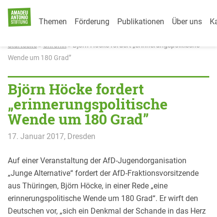
Category Menu
Weiter zum Inhalt
Themen
Förderung
Publikationen
Über uns
Ka
Startseite
»
Chronik
»
Björn Höcke fordert „erinnerungspolitische
Wende um 180 Grad”
Björn Höcke fordert
„erinnerungspolitische
Wende um 180 Grad”
17. Januar 2017
, Dresden
Auf einer Veranstaltung der AfD-Jugendorganisation
„Junge Alternative“ fordert der AfD-Fraktionsvorsitzende
aus Thüringen, Björn Höcke, in einer Rede „eine
erinnerungspolitische Wende um 180 Grad“. Er wirft den
Deutschen vor, „sich ein Denkmal der Schande in das Herz