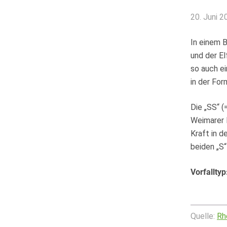
20. Juni 2
In einem 
und der El
so auch ei
in der For
Die „SS“ (
Weimarer R
Kraft in 
beiden „S“
Vorfalltyp
Quelle:
Rh