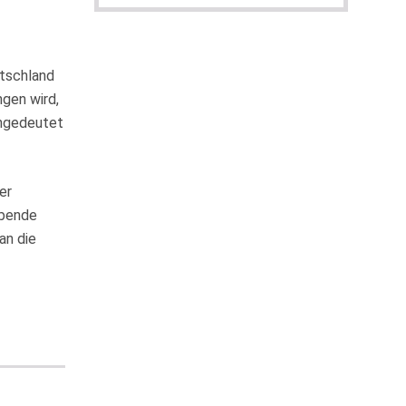
utschland
ngen wird,
 angedeutet
er
ibende
an die