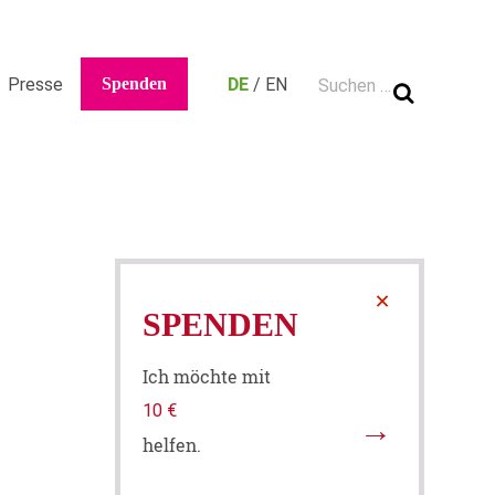
Suche nach:
Ca
Presse
Spenden
DE
/
EN
×
SPENDEN
Ich möchte mit
helfen.