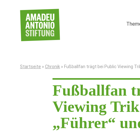
Weiter zum Inhalt
Them
Startseite
»
Chronik
»
Fußballfan trägt bei Public Viewing Tr
Fußballfan t
Viewing Trik
„Führer“ un