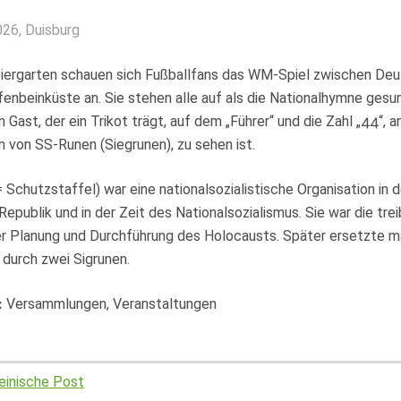
026
, Duisburg
Biergarten schauen sich Fußballfans das WM-Spiel zwischen De
fenbeinküste an. Sie stehen alle auf als die Nationalhymne gesu
n Gast, der ein Trikot trägt, auf dem „Führer“ und die Zahl „44“,
m von SS-Runen (Siegrunen), zu sehen ist.
= Schutzstaffel) war eine nationalsozialistische Organisation in d
epublik und in der Zeit des Nationalsozialismus. Sie war die tre
der Planung und Durchführung des Holocausts. Später ersetzte m
 durch zwei Sigrunen.
:
Versammlungen, Veranstaltungen
einische Post