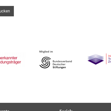
ucken
konto
Socials