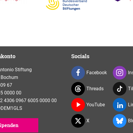
nkonto
Socials
tonio Stiftung
Facebook
In
 Bochum
609 67
Threads
Ti
5 0000 00
2 4306 0967 6005 0000 00
YouTube
Li
NODEM1GLS
X
Bl
Spenden