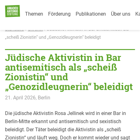
Category Menu
Weiter zum Inhalt
Themen
Förderung
Publikationen
Über uns
Ka
Startseite
»
Chronik
»
Jüdische Aktivistin in Bar antisemitisch als
„scheiß Zionistin“ und „Genozidleugnerin“ beleidigt
Jüdische Aktivistin in Bar
antisemitisch als „scheiß
Zionistin“ und
„Genozidleugnerin“ beleidigt
21. April 2026
, Berlin
Die jüdische Aktivistin Rosa Jellinek wird in einer Bar in
Berlin-Mitte erkannt und antisemitisch und sexistisch
beleidigt. Der Täter beleidigt die Aktivistin als „scheiß
Zionistin“ und läuft weg. Doch er kommt wieder und sagt