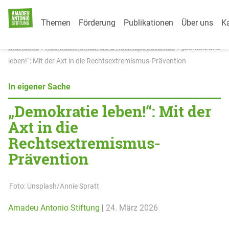
Category Menu
Weiter zum Inhalt
Themen
Förderung
Publikationen
Über uns
Ka
Startseite
»
Rechtsextremismus & Rechtspopulismus
»
„Demokratie
leben!“: Mit der Axt in die Rechtsextremismus-Prävention
In eigener Sache
„Demokratie leben!“: Mit der
Axt in die
Rechtsextremismus-
Prävention
Foto: Unsplash/Annie Spratt
Amadeu Antonio Stiftung
|
24. März 2026