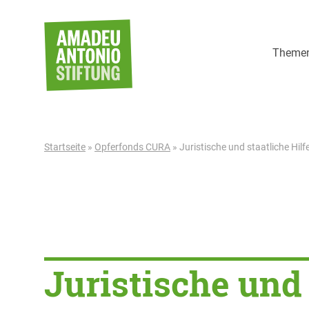
Weiter zum Inhalt
Theme
Startseite
»
Opferfonds CURA
»
Juristische und staatliche Hilf
Juristische und 
Juristische und 