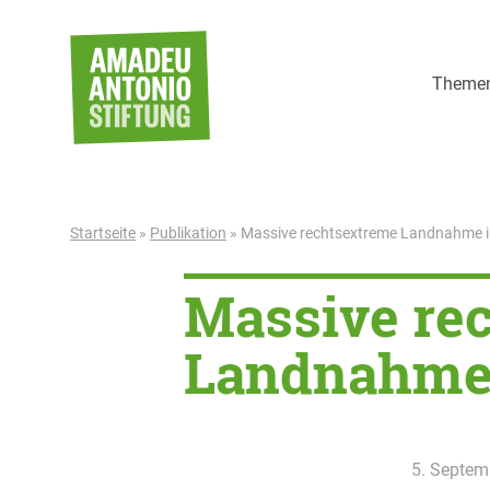
Weiter zum Inhalt
Theme
Startseite
»
Publikation
»
Massive rechtsextreme Landnahme i
Massive re
Landnahme 
5. Septem