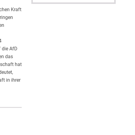
chen Kraft
üringen
len
4
 die AfD
en das
lschaft hat
deutet,
t in ihrer