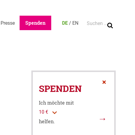
Ca
Suche nach:
Spenden
Presse
DE
/
EN
×
SPENDEN
Ich möchte mit
helfen.