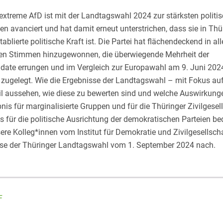
extreme AfD ist mit der Landtagswahl 2024 zur stärksten politis
en avanciert und hat damit erneut unterstrichen, dass sie in Th
etablierte politische Kraft ist. Die Partei hat flächendeckend in al
en Stimmen hinzugewonnen, die überwiegende Mehrheit der
date errungen und im Vergleich zur Europawahl am 9. Juni 202
zugelegt. Wie die Ergebnisse der Landtagswahl – mit Fokus auf
il aussehen, wie diese zu bewerten sind und welche Auswirkung
is für marginalisierte Gruppen und für die Thüringer Zivilgesel
 für die politische Ausrichtung der demokratischen Parteien be
re Kolleg*innen vom Institut für Demokratie und Zivilgesellschaf
se der Thüringer Landtagswahl vom 1. September 2024 nach.
F