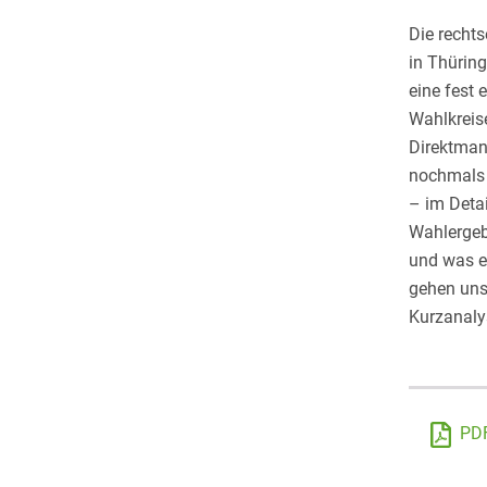
Die rechts
in Thüring
eine fest 
Wahlkreis
Direktman
nochmals 
– im Deta
Wahlergebn
und was es
gehen unse
Kurzanaly
PD