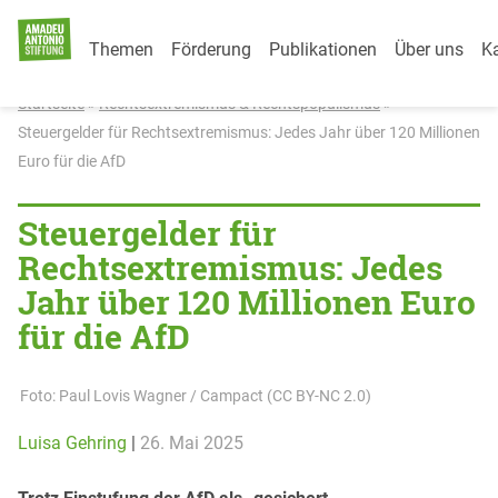
Category Menu
Weiter zum Inhalt
Themen
Förderung
Publikationen
Über uns
Ka
Startseite
»
Rechtsextremismus & Rechtspopulismus
»
Steuergelder für Rechtsextremismus: Jedes Jahr über 120 Millionen
Euro für die AfD
Steuergelder für
Rechtsextremismus: Jedes
Jahr über 120 Millionen Euro
für die AfD
Foto: Paul Lovis Wagner / Campact (CC BY-NC 2.0)
Luisa Gehring
|
26. Mai 2025