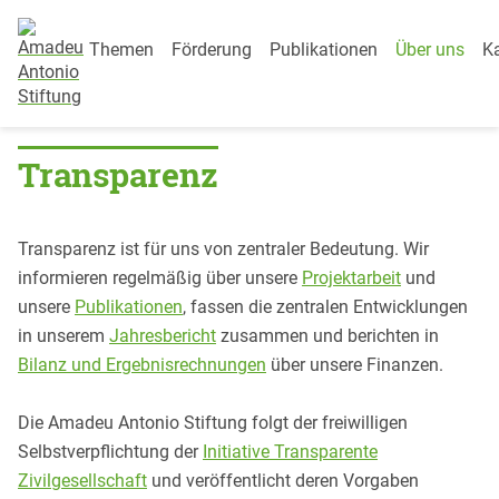
Category Menu
Weiter zum Inhalt
Themen
Förderung
Publikationen
Über uns
Ka
Startseite
»
Über uns
»
Transparenz
Transparenz
Transparenz
Transparenz ist für uns von zentraler Bedeutung. Wir
informieren regelmäßig über unsere
Projektarbeit
und
unsere
Publikationen
, fassen die zentralen Entwicklungen
in unserem
Jahresbericht
zusammen und berichten in
Bilanz und Ergebnisrechnungen
über unsere Finanzen.
Die Amadeu Antonio Stiftung folgt der freiwilligen
Selbstverpflichtung der
Initiative Transparente
Zivilgesellschaft
und veröffentlicht deren Vorgaben