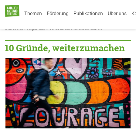
Category Menu
Weiter zum Inhalt
Themen
Förderung
Publikationen
Über uns
Ka
Startseite
»
Allgemein
»
10 Gründe, weiterzumachen
10 Gründe, weiterzumachen