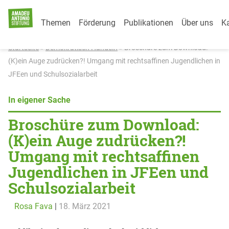
Category Menu
Weiter zum Inhalt
Themen
Förderung
Publikationen
Über uns
Ka
Startseite
»
Demokratisch Handeln
»
Broschüre zum Download:
(K)ein Auge zudrücken?! Umgang mit rechtsaffinen Jugendlichen in
JFEen und Schulsozialarbeit
In eigener Sache
Broschüre zum Download:
(K)ein Auge zudrücken?!
Umgang mit rechtsaffinen
Jugendlichen in JFEen und
Schulsozialarbeit
Rosa Fava
|
18. März 2021