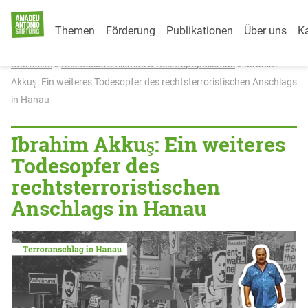
Category Menu
Weiter zum Inhalt
Themen
Förderung
Publikationen
Über uns
Ka
Startseite
»
Rechtsextremismus & Rechtspopulismus
»
Ibrahim
Akkuş: Ein weiteres Todesopfer des rechtsterroristischen Anschlags
in Hanau
Ibrahim Akkuş: Ein weiteres
Todesopfer des
rechtsterroristischen
Anschlags in Hanau