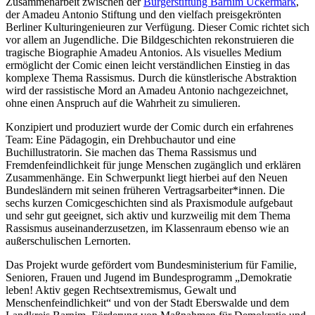
Zusammenarbeit zwischen der
Bürgerstiftung Barnim Uckermark
,
der Amadeu Antonio Stiftung und den vielfach preisgekrönten
Berliner Kulturingenieuren zur Verfügung. Dieser Comic richtet sich
vor allem an Jugendliche. Die Bildgeschichten rekonstruieren die
tragische Biographie Amadeu Antonios. Als visuelles Medium
ermöglicht der Comic einen leicht verständlichen Einstieg in das
komplexe Thema Rassismus. Durch die künstlerische Abstraktion
wird der rassistische Mord an Amadeu Antonio nachgezeichnet,
ohne einen Anspruch auf die Wahrheit zu simulieren.
Konzipiert und produziert wurde der Comic durch ein erfahrenes
Team: Eine Pädagogin, ein Drehbuchautor und eine
Buchillustratorin. Sie machen das Thema Rassismus und
Fremdenfeindlichkeit für junge Menschen zugänglich und erklären
Zusammenhänge. Ein Schwerpunkt liegt hierbei auf den Neuen
Bundesländern mit seinen früheren Vertragsarbeiter*innen. Die
sechs kurzen Comicgeschichten sind als Praxismodule aufgebaut
und sehr gut geeignet, sich aktiv und kurzweilig mit dem Thema
Rassismus auseinanderzusetzen, im Klassenraum ebenso wie an
außerschulischen Lernorten.
Das Projekt wurde gefördert vom Bundesministerium für Familie,
Senioren, Frauen und Jugend im Bundesprogramm „Demokratie
leben! Aktiv gegen Rechtsextremismus, Gewalt und
Menschenfeindlichkeit“ und von der Stadt Eberswalde und dem