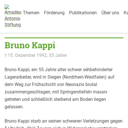
Category Menu
Weiter zum Inhalt
Themen
Förderung
Publikationen
Über uns
Ka
Startseite
»
Todesopfer
»
Bruno Kappi
Bruno Kappi
† 15. Dezember 1992
, 55 Jahre
Bruno Kappi, ein 55 Jahre alter schwer sehbehinderter
Lagerarbeiter, wird in Siegen (Nordrhein-Westfalen) auf
dem Weg zur Frühschicht von Neonazis brutal
zusammengeschlagen, mit Springerstiefeln massiv
getreten und schließlich sterbend am Boden liegen
gelassen.
Bruno Kappi starb an seinen schweren Verletzungen gegen