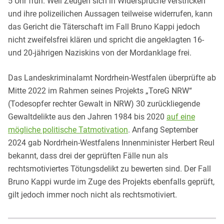
5 Uhr früh. Weil Zeugen sich in Widersprüche verstricken
und ihre polizeilichen Aussagen teilweise widerrufen, kann
das Gericht die Täterschaft im Fall Bruno Kappi jedoch
nicht zweifelsfrei klären und spricht die angeklagten 16-
und 20-jährigen Naziskins von der Mordanklage frei.
Das Landeskriminalamt Nordrhein-Westfalen überprüfte ab
Mitte 2022 im Rahmen seines Projekts „ToreG NRW“
(Todesopfer rechter Gewalt in NRW) 30 zurückliegende
Gewaltdelikte aus den Jahren 1984 bis 2020
auf eine
mögliche politische Tatmotivation
. Anfang September
2024 gab Nordrhein-Westfalens Innenminister Herbert Reul
bekannt, dass drei der geprüften Fälle nun als
rechtsmotiviertes Tötungsdelikt zu bewerten sind. Der Fall
Bruno Kappi wurde im Zuge des Projekts ebenfalls geprüft,
gilt jedoch immer noch nicht als rechtsmotiviert.