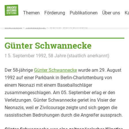
Category Menu
Weiter zum Inhalt
Themen
Förderung
Publikationen
Über uns
Ka
Startseite
»
Todesopfer
»
Günter Schwannecke
Günter Schwannecke
† 5. September 1992
, 58 Jahre
(staatlich anerkannt)
Der 58-jährige
Günter Schwannecke
wurde am 29. August
1992 auf einer Parkbank in Berlin-Charlottenburg von
einem Neonazi mit einem Baseballschläger
zusammengeschlagen. Am 05. September erlag er den
Verletzungen. Günter Schwannecke geriet ins Visier der
Neonazis, weil er Zivilcourage zeigte und sich gegen die
rassistischen Bedrohungen durch die Angreifer aussprach.