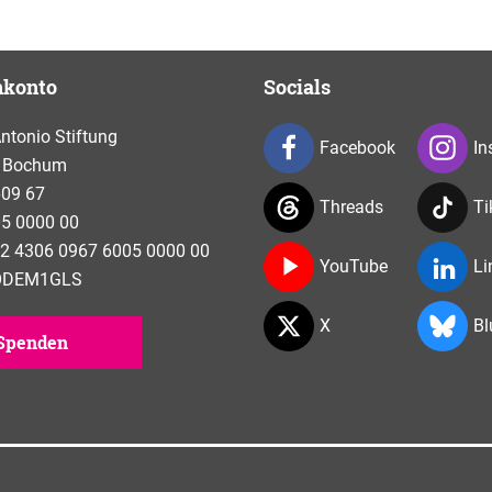
nkonto
Socials
tonio Stiftung
Facebook
In
 Bochum
609 67
Threads
Ti
5 0000 00
2 4306 0967 6005 0000 00
YouTube
Li
NODEM1GLS
X
Bl
Spenden