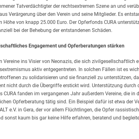
mener Tatverdächtigter der rechtsextremen Szene an und verüb
us Verärgerung über den Verein und seine Mitglieder. Es entsta
n Höhe von knapp 25.000 Euro. Der Opferfonds CURA unterstüt
nanziell bei der Behebung der entstandenen Schäden.
llschaftliches Engagement und Opferberatungen stärken
n Vereine ins Visier von Neonazis, die sich zivilgesellschaftlich
extremismus aktiv entgegentreten. In solchen Fällen ist es wicht
troffenen zu solidarisieren und sie finanziell zu unterstützen, da
 nicht durch die Übergriffe erstickt wird. Unterstützung durch 
s CURA fanden im vergangenen Jahr außerdem Vereine, die in d
chen Opferberatung tätig sind. Ein Beispiel dafür ist etwa der V
 e.V. in Gera, der vor allem Flüchtlingen, die Opfer rassistisc
 sonst kaum bis gar keine Hilfe erfahren, beratend und begleit