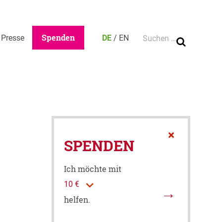
Ca
Suche nach:
Spenden
Presse
DE
/
EN
×
SPENDEN
Ich möchte mit
helfen.