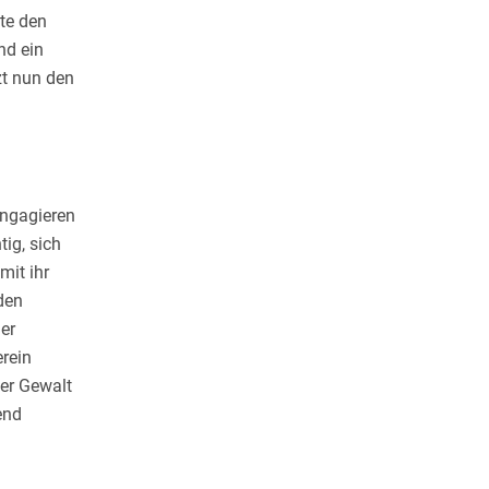
te den
nd ein
zt nun den
 engagieren
ig, sich
mit ihr
den
er
erein
her Gewalt
end