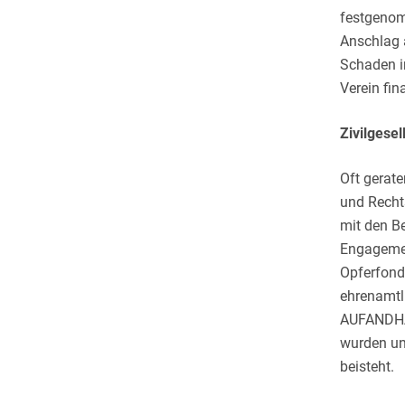
festgenom
Anschlag a
Schaden i
Verein fi
Zivilgese
Oft gerate
und Rechts
mit den Be
Engagement
Opferfond
ehrenamtli
AUFANDHALT
wurden und
beisteht.