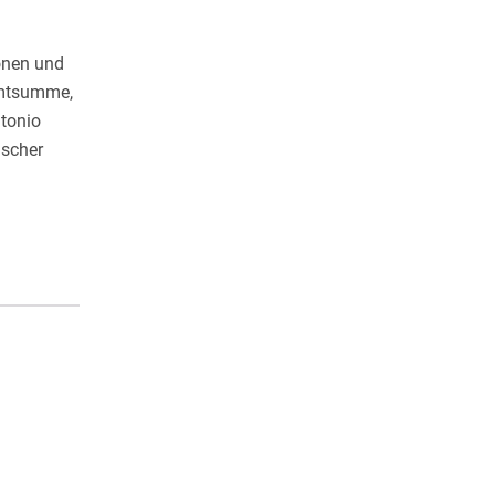
onen und
amtsumme,
ntonio
ischer