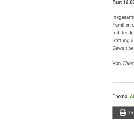
Fast 16.0
Insgesamt
Familien 
mit der de
Stiftung ü
Gewalt bei
Von
Thom
Thema:
A
Dr