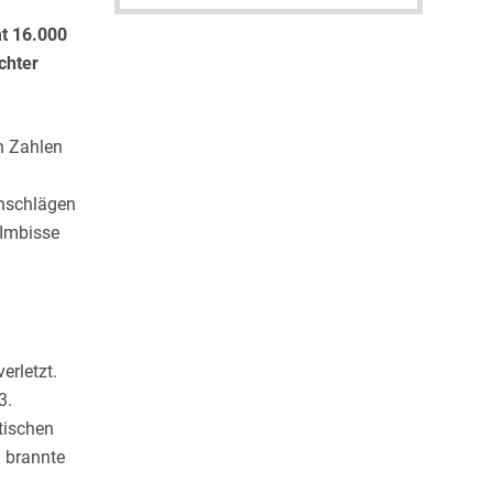
mt 16.000
chter
n Zahlen
anschlägen
 Imbisse
rletzt.
3.
tischen
m brannte