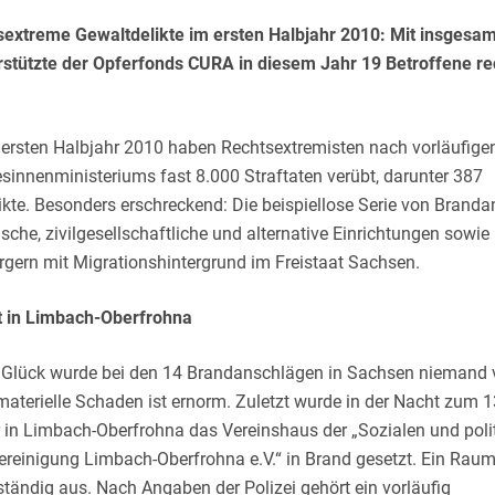
sextreme Gewaltdelikte im ersten Halbjahr 2010: Mit insgesa
rstützte der Opferfonds CURA in diesem Jahr 19 Betroffene re
m ersten Halbjahr 2010 haben Rechtsextremisten nach vorläufige
sinnenministeriums fast 8.000 Straftaten verübt, darunter 387
ikte. Besonders erschreckend: Die beispiellose Serie von Brand
sche, zivilgesellschaftliche und alternative Einrichtungen sowie
rgern mit Migrationshintergrund im Freistaat Sachsen.
t in Limbach-Oberfrohna
 Glück wurde bei den 14 Brandanschlägen in Sachsen niemand ve
aterielle Schaden ist ernorm. Zuletzt wurde in der Nacht zum 1
in Limbach-Oberfrohna das Vereinshaus der „Sozialen und poli
ereinigung Limbach-Oberfrohna e.V.“ in Brand gesetzt. Ein Rau
ständig aus. Nach Angaben der Polizei gehört ein vorläufig