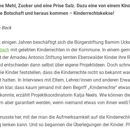
 Mehl, Zucker und eine Prise Salz. Dazu eine von einem Kin
te Botschaft und heraus kommen – Kinderrechtskekse!
 Beck
t einigen Jahren beschäftigt sich die Bürgerstiftung Barnim Uck
tisch
mit gelebten Kinderrechten in der Kommune. In einem ge
t der Amadeu Antonio Stiftung lernten Eberswalder Kinder ihre 
d entschieden dann selbst über eigene Projektideen. Doch schne
e Kinder feststellen, dass die Kinderrechte nicht so bekannt war
t hatten. In Interviews mit Eltern, Lehrer/innen und anderen Er
en klar, dass kaum jemand mit dem Begriff „Kinderrechte“ etwa
onnte, erzählt Projektkoordinatorin Katja Neels. Wie können di
rn aber garantiert werden, wenn niemand etwas von ihnen weiß
musste her, mit der man die Aufmerksamkeit auf die Kinderrecht
 lenken kann. Und so begannen die Überlegungen der Kinder: P