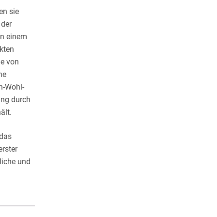
en sie
 der
in einem
ekten
ie von
ne
h-Wohl-
ung durch
ält.
 das
rster
liche und