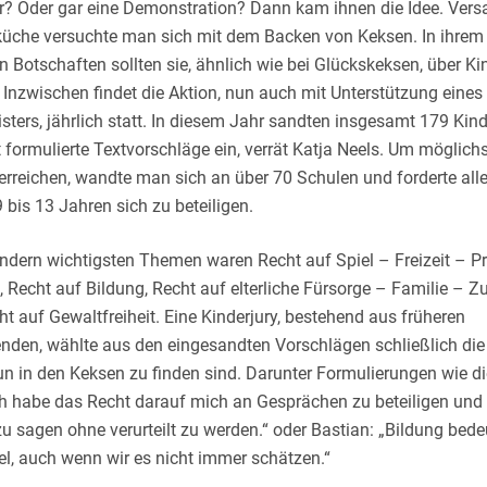
er? Oder gar eine Demonstration? Dann kam ihnen die Idee. Ver
küche versuchte man sich mit dem Backen von Keksen. In ihrem
n Botschaften sollten sie, ähnlich wie bei Glückskeksen, über Ki
 Inzwischen findet die Aktion, nun auch mit Unterstützung eines
ters, jährlich statt. In diesem Jahr sandten insgesamt 179 Kind
 formulierte Textvorschläge ein, verrät Katja Neels. Um möglichs
erreichen, wandte man sich an über 70 Schulen und forderte all
9 bis 13 Jahren sich zu beteiligen.
indern wichtigsten Themen waren Recht auf Spiel – Freizeit – Pr
 Recht auf Bildung, Recht auf elterliche Fürsorge – Familie – 
t auf Gewaltfreiheit. Eine Kinderjury, bestehend aus früheren
nden, wählte aus den eingesandten Vorschlägen schließlich die
un in den Keksen zu finden sind. Darunter Formulierungen wie d
Ich habe das Recht darauf mich an Gesprächen zu beteiligen und
 sagen ohne verurteilt zu werden.“ oder Bastian: „Bildung bede
el, auch wenn wir es nicht immer schätzen.“