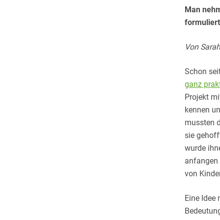
Man nehme
formulier
Von Sarah
Schon sei
ganz prak
Projekt mi
kennen un
mussten di
sie gehoff
wurde ihn
anfangen k
von Kinde
Eine Idee 
Bedeutung