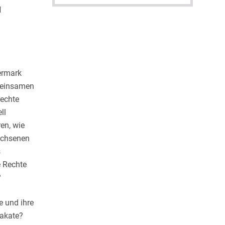
d
ermark
meinsamen
Rechte
ll
en, wie
wachsenen
s
e Rechte
?
e und ihre
lakate?