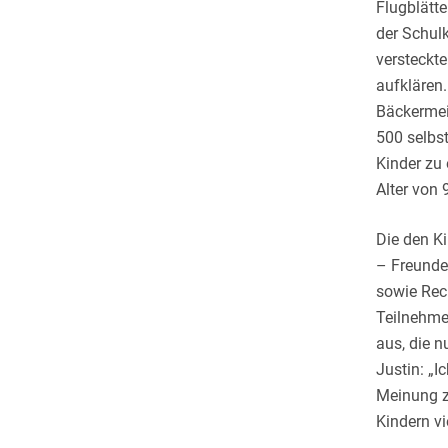
Flugblätt
der Schul
versteckte
aufklären.
Bäckermeis
500 selbst
Kinder zu 
Alter von 
Die den K
– Freunde,
sowie Rech
Teilnehme
aus, die n
Justin: „
Meinung zu
Kindern vi