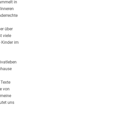
sammelt in
 Inneren
nderrechte
er über
t viele
e Kinder im
ivatleben
Zuhause
 Texte
ie von
 meine
utet uns