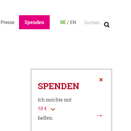
Ca
Suche nach:
Spenden
Presse
DE
/
EN
×
SPENDEN
Ich möchte mit
helfen.