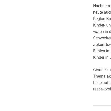
Nachdem d
heute auc
Region Ba
Kinder- u
waren in d
Schwedter
Zukunftsw
Fühlen im
Kinder in 
Gerade zu
Thema akt
Linie auf
respektvo