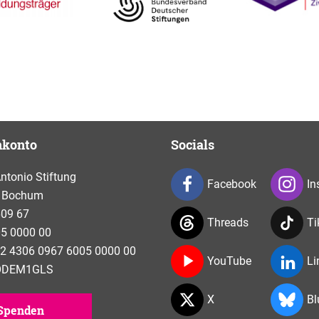
nkonto
Socials
tonio Stiftung
Facebook
In
 Bochum
609 67
Threads
Ti
5 0000 00
2 4306 0967 6005 0000 00
YouTube
Li
NODEM1GLS
X
Bl
Spenden