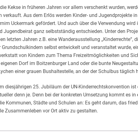
ie Kekse in früheren Jahren vor allem verschenkt wurden, werd
h verkauft. Aus dem Erlös werden Kinder- und Jugendprojekte in
rnim Uckermark gefördert. Und auch über die Verwendung wird 
nd Jugendbeirat ganz selbstständig entschieden. Unter den Proj
en letzten Jahren z.B. eine Wanderausstellung „Kinderrechte“, d
 Grundschulkindern selbst entwickelt und veranstaltet wurde, ei
erkstatt von Kindern zum Thema Freizeitmöglichkeiten und Sic
 eigenen Dorf im Boitzenburger Land oder die bunte Neugestalt
Lychen einer grauen Bushaltestelle, an der der Schulbus täglich h
m diesjährigen 25. Jubiläum der UN-Kinderrechtskonvention ist
ueller denn je. Denn bei der konkreten Umsetzung kommt es in e
 die Kommunen, Städte und Schulen an: Es geht darum, das fried
lle Zusammenleben vor Ort aktiv zu gestalten.