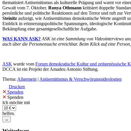
thematisiert Antisemitismus als kulturelle Prägung und warnt vor ein
Gewalt vom 7. Oktober.
Ronya Othmann
kritisiert doppelte Standa
persönliche und politische Reaktionen auf den Terror und ruft zur Ve
Steinitz
aufzeigt, wie Antisemitismus demokratische Werte angreift 
Einblick in erinnerungspolitische Spannungen, ideologische Kontinui
Bekämpfung eine gesamtgesellschaftliche Aufgabe.
WAS KANN ASK?
ASK ist eine Sammlung von Videointerviews und
auch über die Personensuche erreichbar. Beim Klick auf eine Person
ASK
wurde vom
Forum demokratische Kultur und zeitgenössische
DCCA ist ein Projekt der Amadeu Antonio Stiftung.
Thema:
Allgemein
|
Antisemitismus & Verschwörungsideologien
Drucken
×
Spenden
×
Spenden
Ich möchte mit
helfen.
Weiterlesen