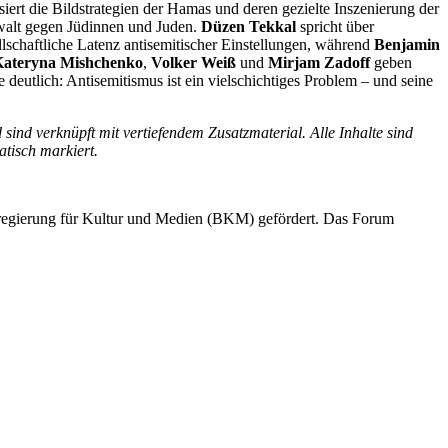
iert die Bildstrategien der Hamas und deren gezielte Inszenierung der
ewalt gegen Jüdinnen und Juden.
Düzen Tekkal
spricht über
llschaftliche Latenz antisemitischer Einstellungen, während
Benjamin
ateryna Mishchenko
,
Volker Weiß
und
Mirjam Zadoff
geben
eutlich: Antisemitismus ist ein vielschichtiges Problem – und seine
 sind verknüpft mit vertiefendem Zusatzmaterial. Alle Inhalte sind
tisch markiert.
sregierung für Kultur und Medien (BKM) gefördert. Das Forum