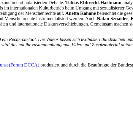
er zunehmend polarisierten Debatte.
Tobias Ebbrecht-Hartmann
analys
rds im internationalen Kulturbetrieb beim Umgang mit sexualisierter G
rteidigung der Menschenrechte auf.
Anetta Kahane
beleuchtet die gese
und Menschenrechte instrumentalisiert werden. Auch
Natan Sznaider
,
K
täten und internationale Diskursverschiebungen. Gemeinsam machen sie d
 ein Recherchetool.
Die Videos lassen sich textbasiert durchsuchen und
, wird das mit ihr zusammenhängende Video und Zusatzmaterial automa
 Kunst (Forum DCCA)
produziert und durch die Beauftragte der Bunde