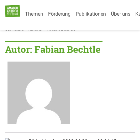
Category Menu
Weiter zum Inhalt
Themen
Förderung
Publikationen
Über uns
Ka
Startseite
»
AutorIn » Fabian Bechtle
Autor:
Fabian Bechtle