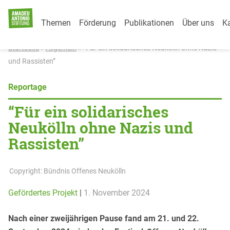
Category Menu
Weiter zum Inhalt
Themen
Förderung
Publikationen
Über uns
Ka
Startseite
»
Allgemein
»
“Für ein solidarisches Neukölln ohne Nazis
und Rassisten”
Reportage
“Für ein solidarisches
Neukölln ohne Nazis und
Rassisten”
Copyright: Bündnis Offenes Neukölln
Gefördertes Projekt
|
1. November 2024
Nach einer zweijährigen Pause fand am 21. und 22.