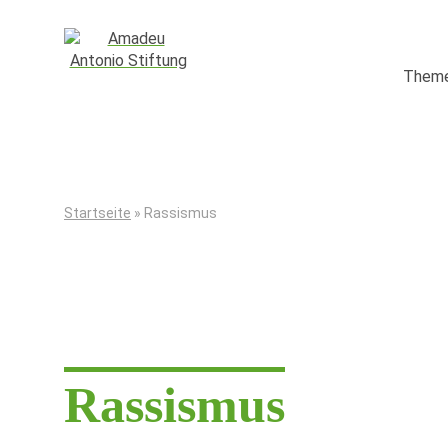
Weiter zum Inhalt
Them
Startseite
»
Rassismus
Rassismus
Rassismus