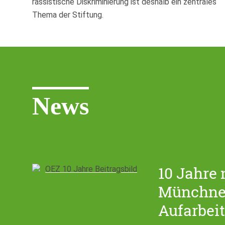
rassistische Diskriminierung ist deshalb ein zentrales
Thema der Stiftung.
News
10 Jahre
Münchner
Aufarbei