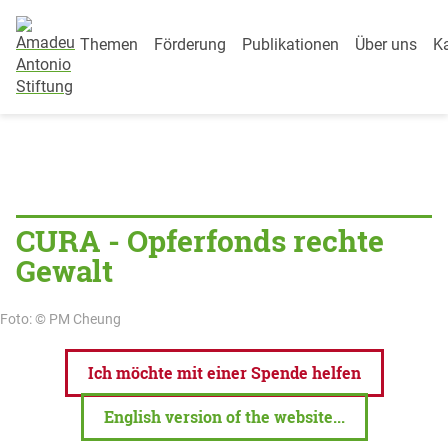
Category Menu
Weiter zum Inhalt
Themen
Förderung
Publikationen
Über uns
Ka
Startseite
»
Projekt
»
Opferfonds CURA
Opferfonds CURA
CURA - Opferfonds rechte
Gewalt
Foto: © PM Cheung
Ich möchte mit einer Spende helfen
English version of the website...